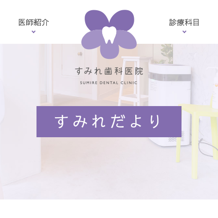
医師紹介
診療科目
院長・歯科医師紹介
一般歯科
クターズインタビュー
予防・メインテナン
EMS エアフロー
歯周病／歯周外科
すみれだより
セラミック治療
口腔外科
親知らずの抜歯
入れ歯治療