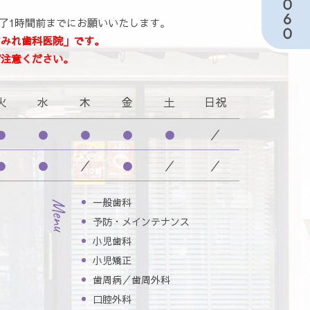
了1時間前までにお願いいたします。
すみれ歯科医院」です。
ご注意ください。
火
水
木
金
土
日祝
●
●
●
●
●
／
●
●
／
●
／
／
一般歯科
Menu
予防・メインテナンス
小児歯科
小児矯正
歯周病／歯周外科
口腔外科